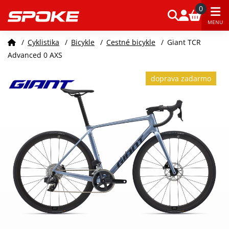
0
MENU
/
Cyklistika
/
Bicykle
/
Cestné bicykle
/
Giant TCR
Advanced 0 AXS
doprava zadarmo