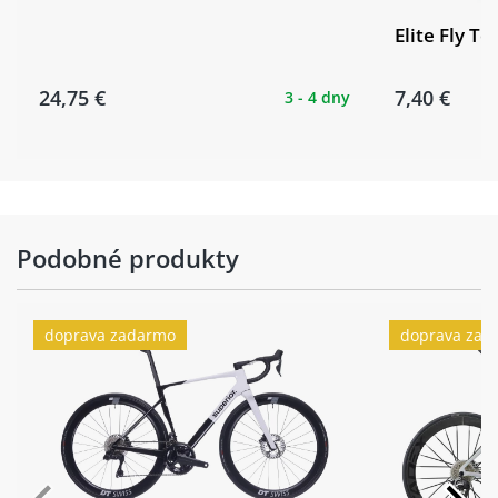
Elite Fly Te
24,75 €
7,40 €
3 - 4 dny
Podobné produkty
doprava zadarmo
doprava zad