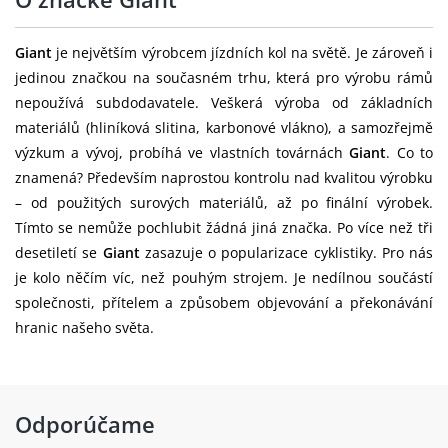
Brzdové
SRAM PaceLine rotors [F]160mm,
Giant
je největším výrobcem jízdních kol na světě. Je zároveň i
kotouče:
[R]140mm
jedinou značkou na současném trhu, která pro výrobu rámů
Kazeta:
SRAM Rival, 12-speed, 10x36
nepoužívá subdodavatele. Veškerá výroba od základních
materiálů (hliníková slitina, karbonové vlákno), a samozřejmě
Řetěz:
SRAM Rival D1
výzkum a vývoj, probíhá ve vlastních továrnách
Giant
. Co to
znamená? Především naprostou kontrolu nad kvalitou výrobku
SRAM Rival, 33/46 XS:170mm, S:170mm,
– od použitých surových materiálů, až po finální výrobek.
Kliky:
M:172.5mm, M/L:172.5mm, L:175mm,
Tímto se nemůže pochlubit žádná jiná značka. Po více než tři
XL:175mm
desetiletí se
Giant
zasazuje o popularizace cyklistiky. Pro nás
Středové
je kolo něčím víc, než pouhým strojem. Je nedílnou součástí
SRAM DUB, press fit
složení:
společnosti, přítelem a způsobem objevování a překonávání
hranic našeho světa.
Giant SLR 2 36 WheelSystem, [F]36mm,
Ráfky:
[R]36mm
[F] Giant Low Friction Hub, CenterLock,
Odporúčame
12mm thru-axle [R] Giant Low Friction
Přední náboj: