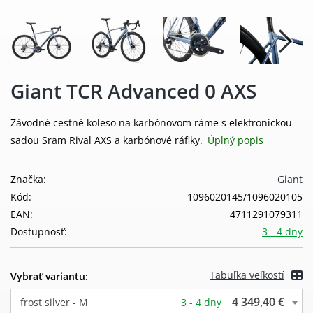
Giant TCR Advanced 0 AXS
Závodné cestné koleso na karbónovom ráme s elektronickou
sadou Sram Rival AXS a karbónové ráfiky.
Úplný popis
Značka:
Giant
Kód:
1096020145/1096020105
EAN:
4711291079311
Dostupnosť:
3 - 4 dny
Tabuľka veľkostí
Vybrať variantu:
4 349,40 €
frost silver - M
3 - 4 dny