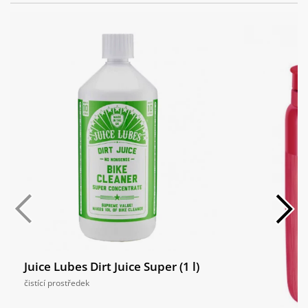
Hub, 40t ratchet driver, CenterLock,
12mm thru-axle
Giant Gavia Course 0, tubeless, 700x25c
Pláště:
(28mm), folding
Juice Lubes Dirt Juice Super (1 l)
čistící prostředek