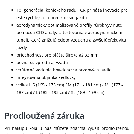
10. generácia ikonického radu TCR prináša inovácie pre
ešte rýchlejšiu a precíznejšiu jazdu
aerodynamicky optimalizované profily rúrok vyvinuté
pomocou CFD analýz a testovania v aerodynamickom
tuneli, ktoré znižujú odpor vzduchu a zvyšujúefektivitu
jazdy
priechodnosť pre plášte široké až 33 mm
pevná os vpredu aj vzadu
vnútorné vedenie bowdenov a brzdových hadíc
integrovaná objímka sedlovky
veľkosti S (165 - 175 cm) / M (171 - 181 cm) / ML (177 -
187 cm) / L (183 - 193 cm) / XL (189 - 199 cm)
Prodloužená záruka
Při nákupu kola u nás můžete zdarma využít prodlouženou