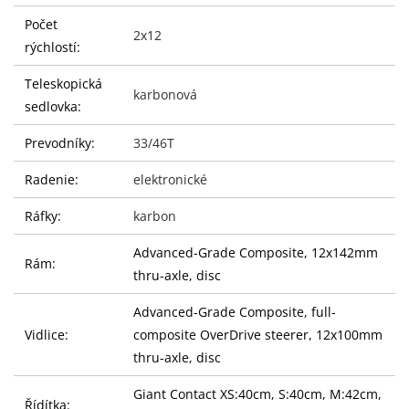
Počet
2x12
rýchlostí:
Teleskopická
karbonová
sedlovka:
Prevodníky:
33/46T
Radenie:
elektronické
Ráfky:
karbon
Advanced-Grade Composite, 12x142mm
Rám:
thru-axle, disc
Advanced-Grade Composite, full-
Vidlice:
composite OverDrive steerer, 12x100mm
thru-axle, disc
Giant Contact XS:40cm, S:40cm, M:42cm,
Řídítka: