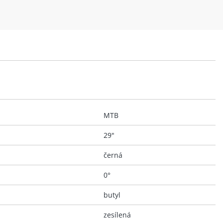
MTB
29"
černá
0°
butyl
zesílená