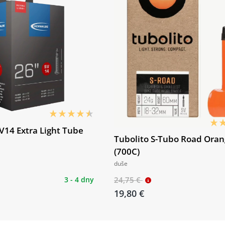
V14 Extra Light Tube
Tubolito S-Tubo Road Oran
(700C)
duše
3 - 4 dny
24,75 €
19,80 €