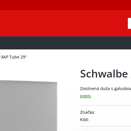
19AP Tube 29"
Schwalbe 
Zosilnená duša s galusko
popis
Značka:
Kód: