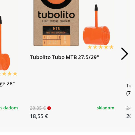
Tubolito Tubo MTB 27.5/29"
ge 28"
Tub
(70
skladom
20,35 €
skladom
24,
18,55 €
20,