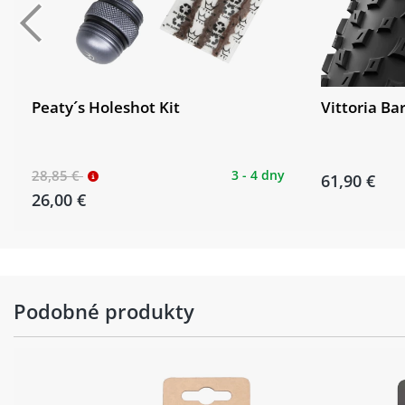
Peaty´s Holeshot Kit
Vittoria Ba
28,85 €
3 - 4 dny
61,90 €
26,00 €
Podobné produkty