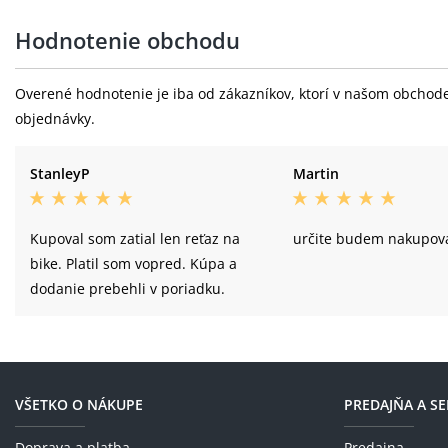
Hodnotenie obchodu
Overené hodnotenie je iba od zákazníkov, ktorí v našom obchode 
objednávky.
StanleyP
Martin
Kupoval som zatial len reťaz na
určite budem nakupova
bike. Platil som vopred. Kúpa a
dodanie prebehli v poriadku.
VŠETKO O NÁKUPE
PREDAJŇA A SE
Doprava a platba
Predajna