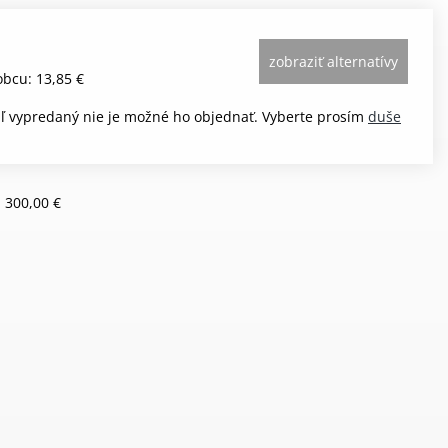
zobraziť alternatívy
bcu: 13,85 €
aľ vypredaný nie je možné ho objednať. Vyberte prosím
duše
 300,00 €