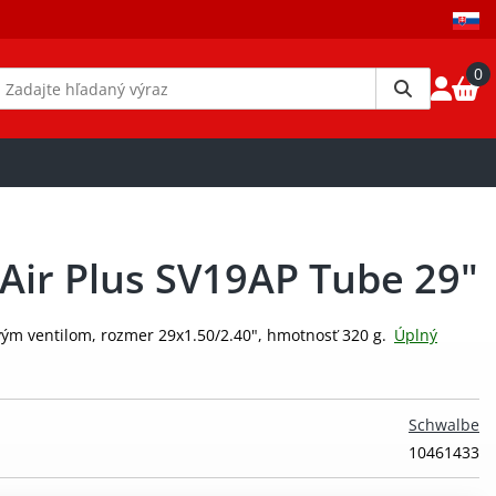
0
Air Plus SV19AP Tube 29"
vým ventilom, rozmer 29x1.50/2.40", hmotnosť 320 g.
Úplný
Schwalbe
10461433