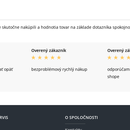
skutočne nakúpili a hodnotia tovar na základe dotazníka spokojnost
Overený zákazník
Overený zá
ť opäť
bezproblémový rychlý nákup
odporúčam 
shope
RVIS
O SPOLOČNOSTI
Kontakty