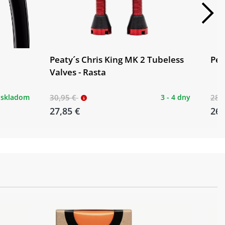
Peaty´s Chris King MK 2 Tubeless
Pea
Valves - Rasta
skladom
30,95 €
3 - 4 dny
28,
27,85 €
26,