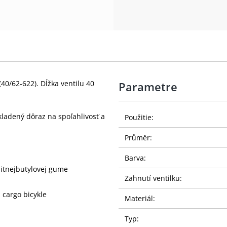
40/62-622). Dĺžka ventilu 40
Parametre
kladený dôraz na spoľahlivosť a
Použitie:
Průměr:
Barva:
litnejbutylovej gume
Zahnutí ventilku:
 cargo bicykle
Materiál:
Typ: