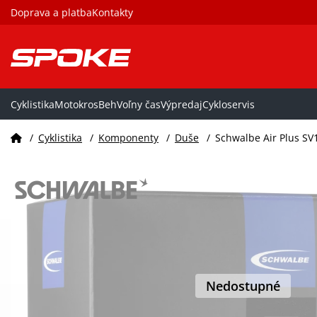
Doprava a platba
Kontakty
Cyklistika
Motokros
Beh
Voľny čas
Výpredaj
Cykloservis
/
Cyklistika
/
Komponenty
/
Duše
/
Schwalbe Air Plus SV
Nedostupné