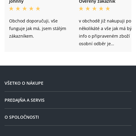
johnny
Overený zákazník
Obchod doporučuji, vše
v obchodě již nakupuji po
funguje jak má, jsem stálým
několikáté a vše jak má být,
zákazníkem.
info o připraveném zboží n
osobní odběr je
samozřejmostí
VŠETKO O NÁKUPE
PREDAJŇA A SERVIS
O SPOLOČNOSTI