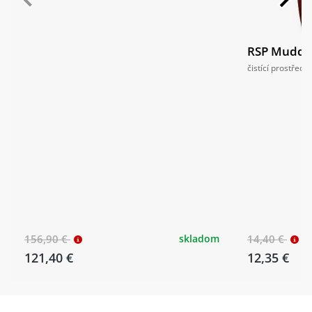
RSP Muddy 
čistící prostřede
156,90 €
skladom
14,40 €
121,40 €
12,35 €