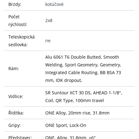
Brzdy:
kotúčové
Počet
2x8
rýchlostí:
Teleskopická
ne
sedlovka:
Alu 6061 T6 Double Butted, Smooth
Welding, Sport Geometry, Geometry,
Rám:
Integrated Cable Routing, BB BSA 73
mm, IDK dropout,
SR Suntour XCT 30 DS, AHEAD 1-1/8",
Vidlice:
Coil, QR Type, 100mm travel
Řídítka:
ONE Alloy, 20mm rise, 31.8mm
Gripy:
ONE Sport, Lock-On
Představec:
ONE, Alloy, 31,8mm, +6°