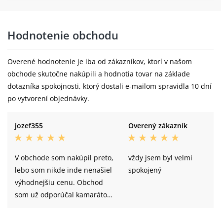
Hodnotenie obchodu
Overené hodnotenie je iba od zákazníkov, ktorí v našom
obchode skutočne nakúpili a hodnotia tovar na základe
dotazníka spokojnosti, ktorý dostali e-mailom spravidla 10 dní
po vytvorení objednávky.
jozef355
Overený zákazník
V obchode som nakúpil preto,
vždy jsem byl velmi
lebo som nikde inde nenašiel
spokojený
výhodnejšiu cenu. Obchod
som už odporúčal kamarátom
a známim hlavne pre široký
výber,výhodné ceny a rýchlu