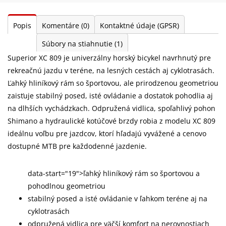
Popis
Komentáre
(0)
Kontaktné údaje (GPSR)
Súbory na stiahnutie
(1)
Superior XC 809 je univerzálny horský bicykel navrhnutý pre
rekreačnú jazdu v teréne, na lesných cestách aj cyklotrasách.
Ľahký hliníkový rám so športovou, ale prirodzenou geometriou
zaisťuje stabilný posed, isté ovládanie a dostatok pohodlia aj
na dlhších vychádzkach. Odpružená vidlica, spoľahlivý pohon
Shimano a hydraulické kotúčové brzdy robia z modelu XC 809
ideálnu voľbu pre jazdcov, ktorí hľadajú vyvážené a cenovo
dostupné MTB pre každodenné jazdenie.
data-start="19">ľahký hliníkový rám so športovou a
pohodlnou geometriou
stabilný posed a isté ovládanie v ľahkom teréne aj na
cyklotrasách
odpružená vidlica pre väčší komfort na nerovnostiach