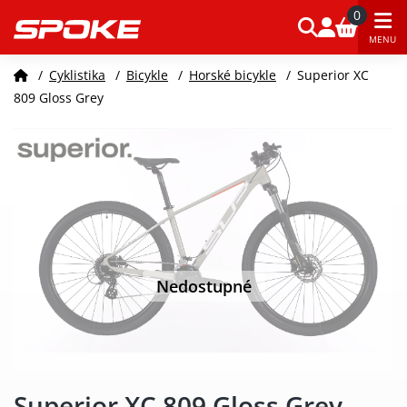
0
MENU
/
Cyklistika
/
Bicykle
/
Horské bicykle
/
Superior XC
809 Gloss Grey
Nedostupné
Superior XC 809 Gloss Grey