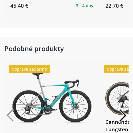
45,40 €
22,70 €
3 - 4 dny
Podobné produkty
doprava zadarmo
doprava zad
Cannondale
Tungsten B