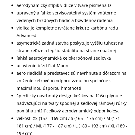
aerodynamický stĺpik vidlice v tvare písmena D
upravený a ľahko servisovateľný systém vnútorne
vedených brzdových hadíc a bowdenov radenia
vidlica je kompletne (vrátane krku) z karbónu radu
Advanced
asymetrická zadná stavba poskytuje vyššiu tuhosť na
strane reťaze a lepšiu stabilitu na strane opačnej
ľahká aaerodynamická celokarbónová sedlovka
uchytenie bŕzd Flat Mount
aero riadidlá a predstavec sú navrhnuté s dôrazom na
zníženie celkového odporu vzduchu spoločne s
maximálnou úsporou hmotnosti
špecificky navrhnutý design košíkov na fľašu plynule
nadväzujúci na tvary spodnej a sedlovej rámovej rúrky
pomáha znížiť celkový aerodynamický odpor kolesa
veľkosti XS (157 - 169 cm) / S (165 - 175 cm) / M (171 -
181 cm) / ML (177 - 187 cm) / L (183 - 193 cm) / XL (189 -
199 cm)