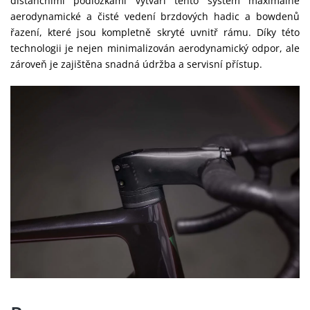
distančními podložkami vytváří tento systém maximálně
aerodynamické a čisté vedení brzdových hadic a bowdenů
řazení, které jsou kompletně skryté uvnitř rámu. Díky této
technologii je nejen minimalizován aerodynamický odpor, ale
zároveň je zajištěna snadná údržba a servisní přístup.