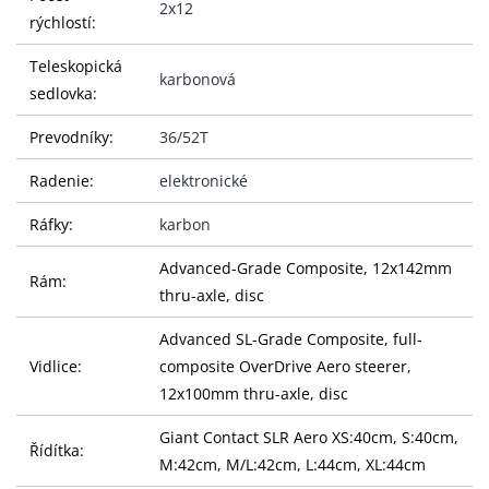
2x12
rýchlostí:
Teleskopická
karbonová
sedlovka:
Prevodníky:
36/52T
Radenie:
elektronické
Ráfky:
karbon
Advanced-Grade Composite, 12x142mm
Rám:
thru-axle, disc
Advanced SL-Grade Composite, full-
Vidlice:
composite OverDrive Aero steerer,
12x100mm thru-axle, disc
Giant Contact SLR Aero XS:40cm, S:40cm,
Řídítka:
M:42cm, M/L:42cm, L:44cm, XL:44cm