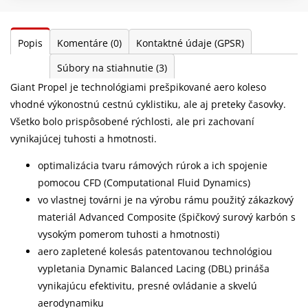
Popis
Komentáre
(0)
Kontaktné údaje (GPSR)
Súbory na stiahnutie
(3)
Giant Propel je technológiami prešpikované aero koleso
vhodné výkonostnú cestnú cyklistiku, ale aj preteky časovky.
Všetko bolo prispôsobené rýchlosti, ale pri zachovaní
vynikajúcej tuhosti a hmotnosti.
optimalizácia tvaru rámových rúrok a ich spojenie
pomocou CFD (Computational Fluid Dynamics)
vo vlastnej továrni je na výrobu rámu použitý zákazkový
materiál Advanced Composite (špičkový surový karbón s
vysokým pomerom tuhosti a hmotnosti)
aero zapletené kolesás patentovanou technológiou
vypletania Dynamic Balanced Lacing (DBL) prináša
vynikajúcu efektivitu, presné ovládanie a skvelú
aerodynamiku