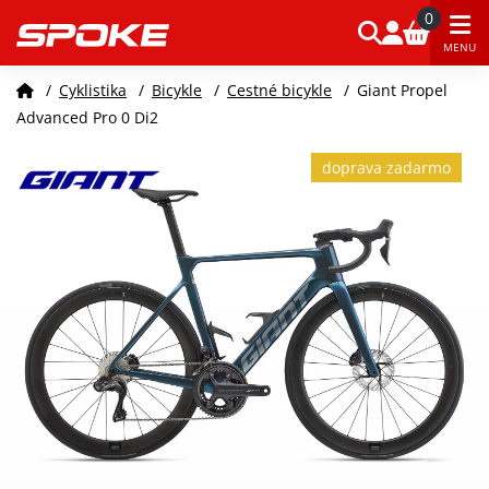
0
MENU
/
Cyklistika
/
Bicykle
/
Cestné bicykle
/
Giant Propel
Advanced Pro 0 Di2
doprava zadarmo