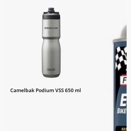
CADEX Road Race, tubeless, 700x25c
Pláště:
(26.5mm), folding
Camelbak Podium VSS 650 ml