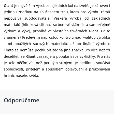
Brzdové
Shimano RT-CL800 rotors [F]160mm,
Giant
je největším výrobcem jízdních kol na světě. Je zároveň i
kotouče:
[R]140mm
jedinou značkou na současném trhu, která pro výrobu rámů
Kazeta:
Shimano Ultegra, 12-speed, 11x30
nepoužívá subdodavatele. Veškerá výroba od základních
materiálů (hliníková slitina, karbonové vlákno), a samozřejmě
Řetěz:
Shimano Ultegra, CN-M8100
výzkum a vývoj, probíhá ve vlastních továrnách
Giant
. Co to
znamená? Především naprostou kontrolu nad kvalitou výrobku
Shimano Ultegra, 36/52, with Giant
– od použitých surových materiálů, až po finální výrobek.
Power Pro power meter XS:170mm,
Kliky:
Tímto se nemůže pochlubit žádná jiná značka. Po více než tři
S:170mm, M:172.5mm, M/L:172.5mm,
desetiletí se
Giant
zasazuje o popularizace cyklistiky. Pro nás
L:175mm, XL:175mm
je kolo něčím víc, než pouhým strojem. Je nedílnou součástí
Středové
společnosti, přítelem a způsobem objevování a překonávání
Shimano, press fit
složení:
hranic našeho světa.
Giant SLR 1 50 Carbon Disc
Ráfky:
WheelSystem, [F]50mm, [R]50mm
Odporúčame
[F] Giant Low Friction Hub, CenterLock,
Přední náboj:
[R] Giant Low Friction Hub, 30t ratchet
driver, CenterLock, 12mm thru-axle