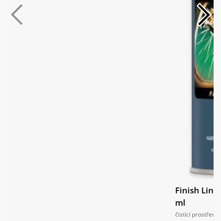
Finish Line
ml
čistící prostřede