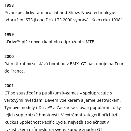
1998
První specifický rám pro flatland Show. Nová technologie
odpružení STS (Lobo DH). LTS 2000 vyhrává „Kolo roku 1998“.
1999
i-Drive™ píše novou kapitolu odpružení v MTB.
2000
Rám Ultrabox se stává bombou v BMX. GT nastupuje na Tour
de France.
2001
GT se soustředí na publikum X-games – spolupracuje s
vertovými hvězdami Davem Voelkerem a Jamie Bestwickem.
Týmové modely i-Drive™ a Zaskar se stávají populární i díky
jejich supernízké hmotnosti. V extrémní kategorii přichází
Ruckus.Společnost Pacific Cycle, největší společnost v
cyklistickém průmyslu na světě, kupuje značku GT.