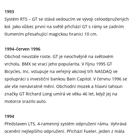
1993
Systém RTS – GT se stává vedoucím ve vývoji celoodpružených
kol. Jako vůbec první na světě přichází GT s rámy se zadním
tlumením přesahující magickou hranici 10 cm.
1994–červen 1996
Obchod neustále roste, GT je neochvějně na světovém
vrcholu. BMX se vrací jeho popularita. V říjnu 1995 GT
Bicycles, Inc. vstupuje na veřejný akciový trh NASDAQ ve
spolupráci s investiční bankou Bain Capitol. V červnu 1996 se
ale vše nenávratně mění. Obchodní mozek a hlavní tahoun
značky GT Richard Long umírá ve věku 46 let, když jej na
motorce srazilo auto.
1994
Představen LTS, 4-ramenný systém odpružení rámu. Vyhrává
ocenění nejlepšího odpružení. Přichází Fueler, jeden z mála