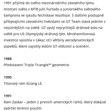
1991 přijímá do svého mezinárodního závodního týmu
mistryni světa v MTB Julii Furtado a juniorského světového
šampiona ve sjezdu Nicholase Vouilloze. S dalšími postupně
přibývajícími závodními hvězdami se GT Team stává jedním z
nejsilnějších na světě. GT vyvíjí nejrychlejší dráhové kolo na
světě pro US Olympijský dráhový tým. Mnohamilionová
investice vyústila v zákaz UCI většiny aerodynamických
aspektů, které zajistily kolům GT vítězství a ocenění.
1988
Představení Triple Triangle™ geometrie.
1990
Titanový rám Xizang LE.
1991
Rám Zaskar – jeden z prvních amerických rámů, který dokázal
vydržet terénní použití.