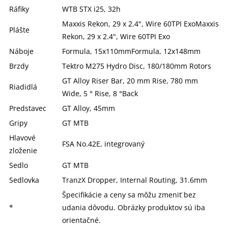
Ráfiky
WTB STX i25, 32h
Maxxis Rekon, 29 x 2.4", Wire 60TPI ExoMaxxis
Plášte
Rekon, 29 x 2.4", Wire 60TPI Exo
Náboje
Formula, 15x110mmFormula, 12x148mm
Brzdy
Tektro M275 Hydro Disc, 180/180mm Rotors
GT Alloy Riser Bar, 20 mm Rise, 780 mm
Riadidlá
Wide, 5 ° Rise, 8 °Back
Predstavec
GT Alloy, 45mm
Gripy
GT MTB
Hlavové
FSA No.42E, integrovaný
zloženie
Sedlo
GT MTB
Sedlovka
TranzX Dropper, Internal Routing, 31.6mm
Špecifikácie a ceny sa môžu zmeniť bez
*
udania dôvodu. Obrázky produktov sú iba
orientačné.