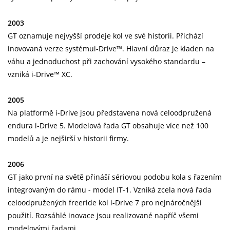
2003
GT oznamuje nejvyšší prodeje kol ve své historii. Přichází
inovovaná verze systémui-Drive™. Hlavní důraz je kladen na
váhu a jednoduchost při zachování vysokého standardu –
vzniká i-Drive™ XC.
2005
Na platformě i-Drive jsou představena nová celoodpružená
endura i-Drive 5. Modelová řada GT obsahuje více než 100
modelů a je nejširší v historii firmy.
2006
GT jako první na světě přináší sériovou podobu kola s řazením
integrovaným do rámu - model IT-1. Vzniká zcela nová řada
celoodpružených freeride kol i-Drive 7 pro nejnáročnější
použití. Rozsáhlé inovace jsou realizované napříč všemi
modelovými řadami.