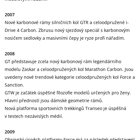
2007
Nové karbonové rámy silničních kol GTR a celoodpružené i-
Drive 4 Carbon. Zbrusu nový sjezdový speciál s karbonovým
nosičem sedlovky a masivními čepy je ryze profi nářadím.
2008
GT představuje zcela nový karbonový rám legendárního
modelu Zaskar a celoodpružených kol Marathon Carbon. Jsou
uvedeny nové trendové kategorie celoodpružených kol Force a
Sanction.
GTW je začátek úspěšné filozofie modelů určených pro ženy.
Hlavní předností jsou dámské geometrie rámů.
Nová platforma sportovních trekkingů Transeo je úspěšná
v testech nezávislých médií.
2009
Obrovský úspěch platformy Force má za následek představení