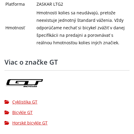
Platforma
ZASKAR LTG2
Hmotnosti kolies sa neudávajú, pretože
neexistuje jednotný štandard váženia. Vždy
Hmotnosť
odporúčame nechať si bicykel zvážiť v danej
špecifikácii na predajni a porovnávať s
reálnou hmotnosťou kolies iných značiek.
Viac o značke GT
Cyklistika GT
Bicykle GT
Horské bicykle GT