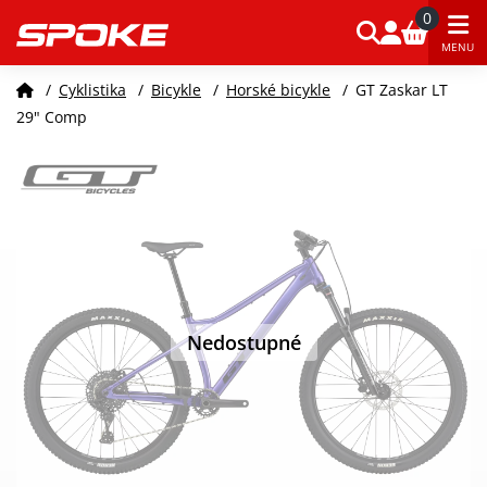
0
MENU
/
Cyklistika
/
Bicykle
/
Horské bicykle
/
GT Zaskar LT
29" Comp
Nedostupné