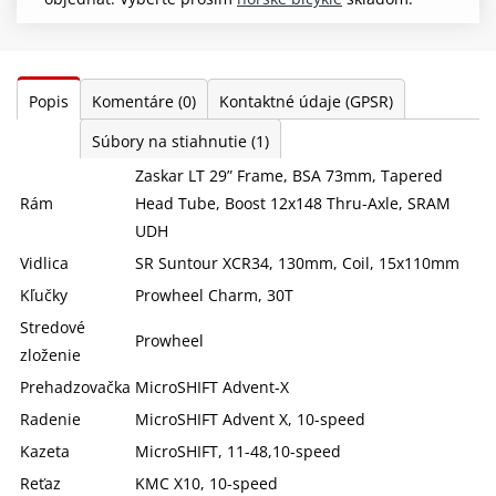
Popis
Komentáre
(0)
Kontaktné údaje (GPSR)
Súbory na stiahnutie
(1)
Zaskar LT 29” Frame, BSA 73mm, Tapered
Rám
Head Tube, Boost 12x148 Thru-Axle, SRAM
UDH
Vidlica
SR Suntour XCR34, 130mm, Coil, 15x110mm
Kľučky
Prowheel Charm, 30T
Stredové
Prowheel
zloženie
Prehadzovačka
MicroSHIFT Advent-X
Radenie
MicroSHIFT Advent X, 10-speed
Kazeta
MicroSHIFT, 11-48,10-speed
Reťaz
KMC X10, 10-speed