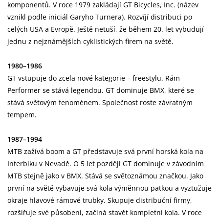
komponentů. V roce 1979 zakládají GT Bicycles, Inc. (název
vznikl podle iniciál Garyho Turnera). Rozvíjí distribuci po
celých USA a Evropě. Ještě netuší, že během 20. let vybudují
jednu z nejznámějších cyklistických firem na světě.
1980–1986
GT vstupuje do zcela nové kategorie – freestylu. Rám
Performer se stává legendou. GT dominuje BMX, které se
stává světovým fenoménem. Společnost roste závratným
tempem.
1987–1994
MTB zažívá boom a GT představuje svá první horská kola na
Interbiku v Nevadě. O 5 let později GT dominuje v závodním
MTB stejně jako v BMX. Stává se světoznámou značkou. Jako
první na světě vybavuje svá kola výměnnou patkou a vyztužuje
okraje hlavové rámové trubky. Skupuje distribuční firmy,
rozšiřuje své působení, začíná stavět kompletní kola. V roce