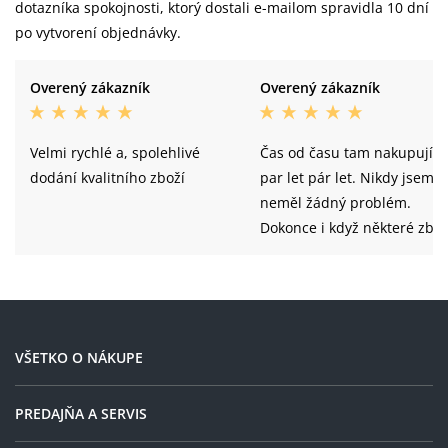
dotazníka spokojnosti, ktorý dostali e-mailom spravidla 10 dní
po vytvorení objednávky.
Overený zákazník
Overený zákazník
Velmi rychlé a, spolehlivé
Čas od času tam nakupují u
dodání kvalitního zboží
par let pár let. Nikdy jsem
neměl žádný problém.
Dokonce i když některé zbož
vypadalo na celém světě
beznadějně vyprodáno a
SPOKE hlásil že má skladem
tak opravdu měl skladem.
VŠETKO O NÁKUPE
PREDAJŇA A SERVIS