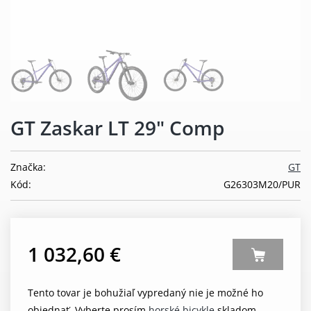
GT Zaskar LT 29" Comp
Značka:
GT
Kód:
G26303M20/PUR
1 032,60 €
Tento tovar je bohužiaľ vypredaný nie je možné ho
objednať. Vyberte prosím
horské bicykle
skladom.