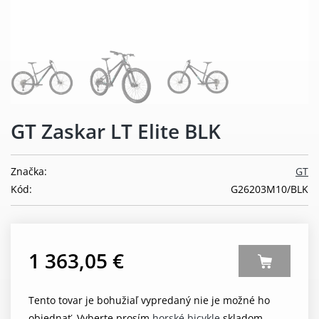
GT Zaskar LT Elite BLK
Značka:
GT
Kód:
G26203M10/BLK
1 363,05 €
Tento tovar je bohužiaľ vypredaný nie je možné ho
objednať. Vyberte prosím
horské bicykle
skladom.