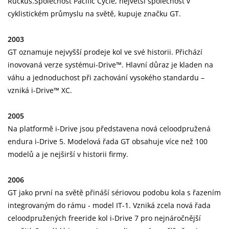
Ruckus.Společnost Pacific Cycle, největší společnost v
cyklistickém průmyslu na světě, kupuje značku GT.
2003
GT oznamuje nejvyšší prodeje kol ve své historii. Přichází
inovovaná verze systémui-Drive™. Hlavní důraz je kladen na
váhu a jednoduchost při zachování vysokého standardu –
vzniká i-Drive™ XC.
2005
Na platformě i-Drive jsou představena nová celoodpružená
endura i-Drive 5. Modelová řada GT obsahuje více než 100
modelů a je nejširší v historii firmy.
2006
GT jako první na světě přináší sériovou podobu kola s řazením
integrovaným do rámu - model IT-1. Vzniká zcela nová řada
celoodpružených freeride kol i-Drive 7 pro nejnáročnější