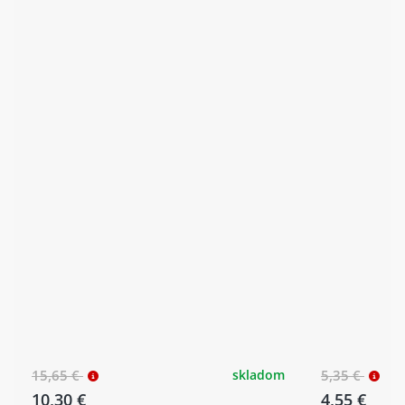
15,65 €
skladom
5,35 €
10,30 €
4,55 €