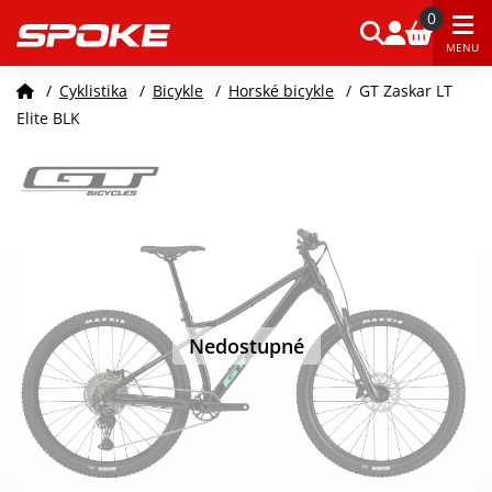
0
MENU
/
Cyklistika
/
Bicykle
/
Horské bicykle
/
GT Zaskar LT
Elite BLK
Nedostupné