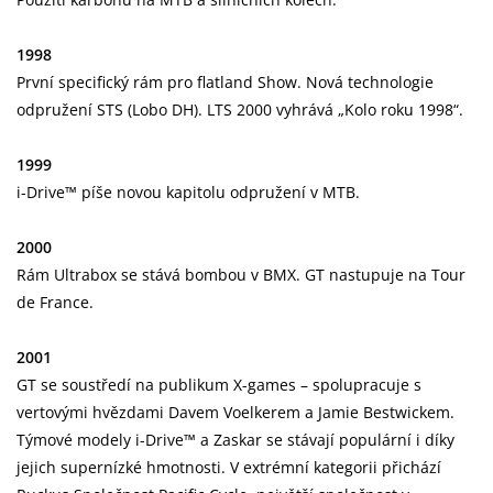
1998
První specifický rám pro flatland Show. Nová technologie
odpružení STS (Lobo DH). LTS 2000 vyhrává „Kolo roku 1998“.
1999
i-Drive™ píše novou kapitolu odpružení v MTB.
2000
Rám Ultrabox se stává bombou v BMX. GT nastupuje na Tour
de France.
2001
GT se soustředí na publikum X-games – spolupracuje s
vertovými hvězdami Davem Voelkerem a Jamie Bestwickem.
Týmové modely i-Drive™ a Zaskar se stávají populární i díky
jejich supernízké hmotnosti. V extrémní kategorii přichází