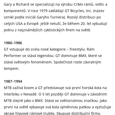
Gary a Richard se specializují na výrobu CrMo rámů, vidlic a
komponentů. V roce 1979 zakládají GT Bicycles, Inc. (název
vznikl podle iniciál Garyho Turnera). Rozvíjí distribuci po
celých USA a Evropě. Ještě netuší, že během 20. let vybudují
jednu z nejznámějších cyklistických firem na světě.
1980–1986
GT vstupuje do zcela nové kategorie – freestylu. Rám
Performer se stává legendou. GT dominuje BMX, které se
stává světovým fenoménem. Společnost roste závratným
tempem.
1987–1994
MTB zažívá boom a GT představuje svá první horská kola na
Interbiku v Nevadě. O 5 let později GT dominuje v závodním
MTB stejně jako v BMX. Stává se světoznámou značkou. Jako
první na světě vybavuje svá kola výměnnou patkou a vyztužuje
okraje hlavové rámové trubky. Skupuje distribuční firmy,