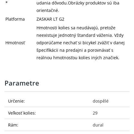
*
udania dôvodu.Obrázky produktov sú iba
orientačné.
Platforma
ZASKAR LT G2
Hmotnosti kolies sa neudávajú, pretože
neexistuje jednotný štandard váženia. Vždy
Hmotnosť
odporúčame nechať si bicykel zvážiť v danej
špecifikácii na predajni a porovnávať s
reálnou hmotnosťou kolies iných značiek.
Parametre
Určenie:
dospělé
Veľkosť kolies:
29
Rám:
dural