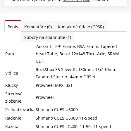
Popis
Komentáre
(0)
Kontaktné údaje (GPSR)
Súbory na stiahnutie
(1)
Zaskar LT 29” Frame, BSA 73mm, Tapered
Rám
Head Tube, Boost 12x148 Thru-Axle, SRAM
UDH
RockShox 35 Silver R, 130mm, 15x110mm,
Vidlica
Tapered Steerer, 44mm OffSet
Kľučky
Prowheel MPX, 32T
Stredové
Prowheel
zloženie
Prehadzovačka
Shimano CUES U6000
Radenie
Shimano CUES U6000,11-Speed
Kazeta
Shimano CUES LG400, 11-50, 11-speed