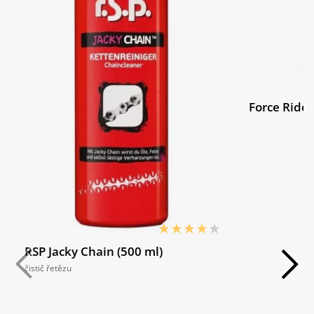
Force Ride 
RSP Jacky Chain (500 ml)
čistič řetězu