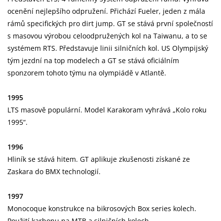
ocenění nejlepšího odpružení. Přichází Fueler, jeden z mála
rámů specifických pro dirt jump. GT se stává první společností
s masovou výrobou celoodpružených kol na Taiwanu, a to se
systémem RTS. Představuje linii silničních kol. US Olympijský
tým jezdní na top modelech a GT se stává oficiálním
sponzorem tohoto týmu na olympiádě v Atlantě.
1995
LTS masově populární. Model Karakoram vyhrává „Kolo roku
1995“.
1996
Hliník se stává hitem. GT aplikuje zkušenosti získané ze
Zaskara do BMX technologií.
1997
Monocoque konstrukce na bikrosových Box series kolech.
Použití karbonu na MTB a silničních kolech.