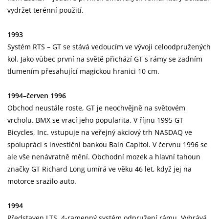
vydržet terénní použití.
1993
Systém RTS – GT se stává vedoucím ve vývoji celoodpružených
kol. Jako vůbec první na světě přichází GT s rámy se zadním
tlumením přesahující magickou hranici 10 cm.
1994–červen 1996
Obchod neustále roste, GT je neochvějně na světovém
vrcholu. BMX se vrací jeho popularita. V říjnu 1995 GT
Bicycles, Inc. vstupuje na veřejný akciový trh NASDAQ ve
spolupráci s investiční bankou Bain Capitol. V červnu 1996 se
ale vše nenávratně mění. Obchodní mozek a hlavní tahoun
značky GT Richard Long umírá ve věku 46 let, když jej na
motorce srazilo auto.
1994
Představen LTS, 4-ramenný systém odpružení rámu. Vyhrává