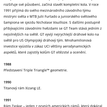
rozšiřuje své působení, začíná stavět kompletní kola. V roce
1991 přijímá do svého mezinárodního závodního týmu
mistryni světa v MTB Julii Furtado a juniorského světového
šampiona ve sjezdu Nicholase Vouilloze. S dalšími postupně
přibývajícími závodními hvězdami se GT Team stává jedním z
nejsilnějších na světě. GT vyvíjí nejrychlejší dráhové kolo na
světě pro US Olympijský dráhový tým. Mnohamilionová
investice vyústila v zákaz UCI většiny aerodynamických
aspektů, které zajistily kolům GT vítězství a ocenění.
1988
Představení Triple Triangle™ geometrie.
1990
Titanový rám Xizang LE.
1991
Rám Zaskar – jeden z prvních amerických rámů, který dokázal