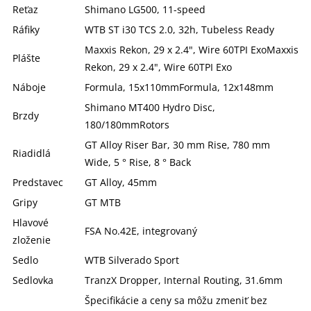
Reťaz
Shimano LG500, 11-speed
Ráfiky
WTB ST i30 TCS 2.0, 32h, Tubeless Ready
Maxxis Rekon, 29 x 2.4", Wire 60TPI ExoMaxxis
Plášte
Rekon, 29 x 2.4", Wire 60TPI Exo
Náboje
Formula, 15x110mmFormula, 12x148mm
Shimano MT400 Hydro Disc,
Brzdy
180/180mmRotors
GT Alloy Riser Bar, 30 mm Rise, 780 mm
Riadidlá
Wide, 5 ° Rise, 8 ° Back
Predstavec
GT Alloy, 45mm
Gripy
GT MTB
Hlavové
FSA No.42E, integrovaný
zloženie
Sedlo
WTB Silverado Sport
Sedlovka
TranzX Dropper, Internal Routing, 31.6mm
Špecifikácie a ceny sa môžu zmeniť bez