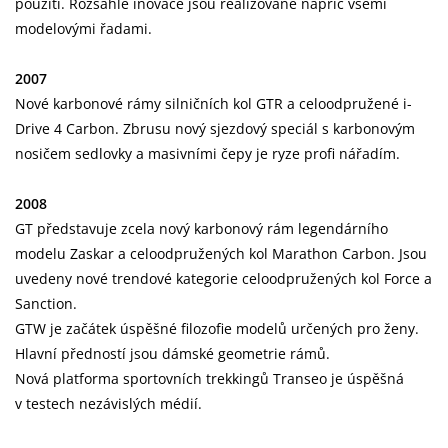
použití. Rozsáhlé inovace jsou realizované napříč všemi
modelovými řadami.
2007
Nové karbonové rámy silničních kol GTR a celoodpružené i-
Drive 4 Carbon. Zbrusu nový sjezdový speciál s karbonovým
nosičem sedlovky a masivními čepy je ryze profi nářadím.
2008
GT představuje zcela nový karbonový rám legendárního
modelu Zaskar a celoodpružených kol Marathon Carbon. Jsou
uvedeny nové trendové kategorie celoodpružených kol Force a
Sanction.
GTW je začátek úspěšné filozofie modelů určených pro ženy.
Hlavní předností jsou dámské geometrie rámů.
Nová platforma sportovních trekkingů Transeo je úspěšná
v testech nezávislých médií.