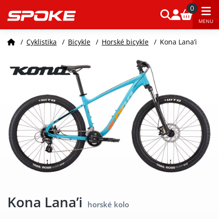
0
MENU
/
Cyklistika
/
Bicykle
/
Horské bicykle
/
Kona Lana’i
Kona Lana’i
horské kolo