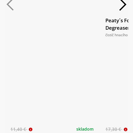
Peaty´s Fo
Degreaser 
čistič hnacího úst
11,40 €
skladom
17,30 €