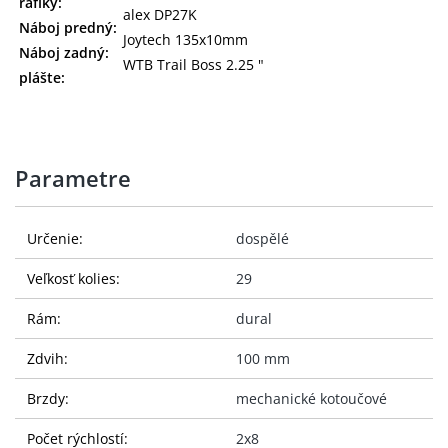
ráfiky:
alex DP27K
Náboj predný:
Joytech 135x10mm
Náboj zadný:
WTB Trail Boss 2.25 "
plášte:
Parametre
Určenie:
dospělé
Veľkosť kolies:
29
Rám:
dural
Zdvih:
100 mm
Brzdy:
mechanické kotoučové
Počet rýchlostí:
2x8