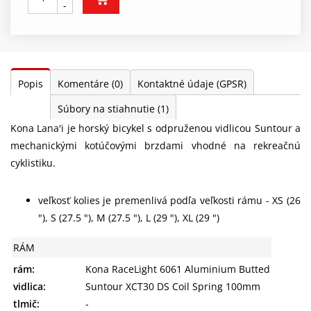
-
Popis
Komentáre
(0)
Kontaktné údaje (GPSR)
Súbory na stiahnutie
(1)
Kona Lana'i je horský bicykel s odpruženou vidlicou Suntour a
mechanickými kotúčovými brzdami vhodné na rekreačnú
cyklistiku.
veľkosť kolies je premenlivá podľa veľkosti rámu - XS (26
"), S (27.5 "), M (27.5 "), L (29 "), XL (29 ")
RÁM
rám:
Kona RaceLight 6061 Aluminium Butted
vidlica:
Suntour XCT30 DS Coil Spring 100mm
tlmič:
-