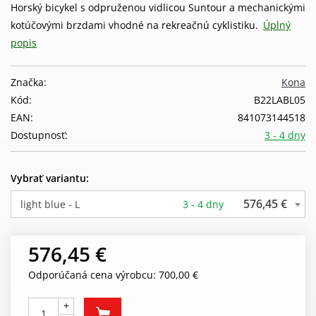
Horský bicykel s odpruženou vidlicou Suntour a mechanickými
kotúčovými brzdami vhodné na rekreačnú cyklistiku.
Úplný
popis
Značka:
Kona
Kód:
B22LABL05
EAN:
841073144518
Dostupnosť:
3 - 4 dny
Vybrať variantu:
576,45 €
light blue - L
3 - 4 dny
576,45 €
Odporúčaná cena výrobcu: 700,00 €
+