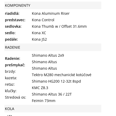
KOMPONENTY
riadidlá:
Kona Aluminum Riser
predstavec:
Kona Control
sedlovka:
Kona Thumb w / Offset 31.6mm
sedlo:
Kona XC
pedále:
Kona JS2
RADENIE
Shimano Altus 2x9
Radenie:
Shimano Altus
prešmykač:
Shimano Altus
brzdy:
Tektro M280 mechanické kotúčové
kazeta:
Shimano HG200 12-32t 8spd
reťaz:
KMC Z8.3
kľučky:
Shimano Altus 36 / 22T
Stredová os:
Feimin 73mm
KOLA